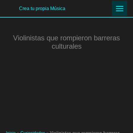
Ir
Crea tu propia Música
al
contenido
Violinistas que rompieron barreras
culturales
Inicio
»
Curiosidades
»
Violinistas que rompieron barreras