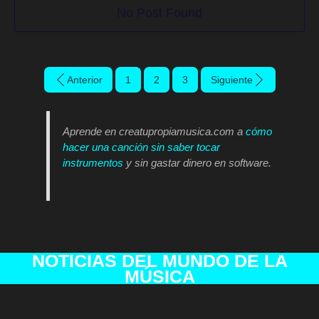
No Post Found
Anterior
1
2
3
Siguiente
Aprende en creatupropiamusica.com a
cómo
hacer una canción sin saber tocar
instrumentos
y sin gastar dinero en software.
NOTICIAS DEL MUNDO DE LA
MÚSICA