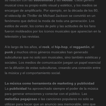
su relación con las
subculturas
y las
modas
. Cada género
musical crea su propio estilo visual y estético, y los medios se
encargan de amplificarlo. Por ejemplo, en la década de los 80,
el videoclip de
Thriller
de Michael Jackson se convirtió en un
fenómeno que definió la moda de toda una generación. Los
estilos de vestir, los cortes de pelo y las actitudes de los fans
fueron moldeados por los íconos musicales que aparecían en la
televisión y las revistas.
A lo largo de los años, el
rock
, el
hip-hop
, el
reggaetón
, el
punk
y muchos otros géneros musicales han generado
subculturas que no solo son musicales, sino también estéticas y
sociales. Los medios de comunicación juegan un papel esencial
en la difusión de estas subculturas, creando una conexión entre
la música y el comportamiento social.
La música como herramienta de marketing y publicidad
La
publicidad
ha aprovechado siempre el poder de la música
para generar emociones y conectar con el público. Las
melodías pegajosas
o las canciones populares no solo se
utilizan para hacer que un anuncio sea memorable, sino que