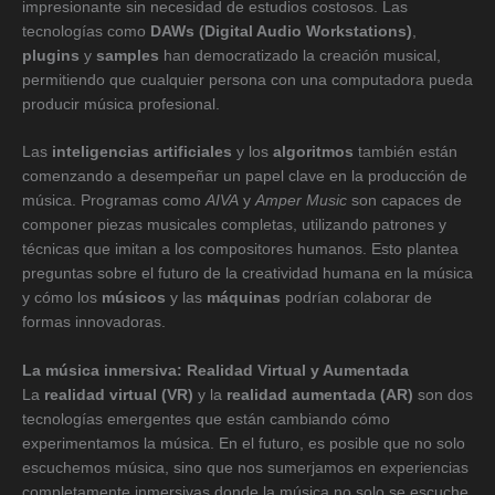
impresionante sin necesidad de estudios costosos. Las
tecnologías como
DAWs (Digital Audio Workstations)
,
plugins
y
samples
han democratizado la creación musical,
permitiendo que cualquier persona con una computadora pueda
producir música profesional.
Las
inteligencias artificiales
y los
algoritmos
también están
comenzando a desempeñar un papel clave en la producción de
música. Programas como
AIVA
y
Amper Music
son capaces de
componer piezas musicales completas, utilizando patrones y
técnicas que imitan a los compositores humanos. Esto plantea
preguntas sobre el futuro de la creatividad humana en la música
y cómo los
músicos
y las
máquinas
podrían colaborar de
formas innovadoras.
La música inmersiva: Realidad Virtual y Aumentada
La
realidad virtual (VR)
y la
realidad aumentada (AR)
son dos
tecnologías emergentes que están cambiando cómo
experimentamos la música. En el futuro, es posible que no solo
escuchemos música, sino que nos sumerjamos en experiencias
completamente inmersivas donde la música no solo se escuche,