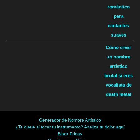
romántico
para
cantantes
suaves
Cómo crear
un nombre
artístico
brutal si eres
vocalista de
death metal
Generador de Nombre Artístico
¿Te duele al tocar tu instrumento? Analiza tu dolor aquí
Black Friday