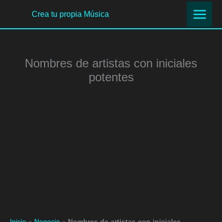
Ir
Crea tu propia Música
al
contenido
Nombres de artistas con iniciales
potentes
Inicio
»
Negocio
»
Nombres de artistas con iniciales