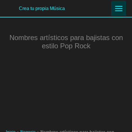
Ir
Crea tu propia Música
al
contenido
Nombres artísticos para bajistas con
estilo Pop Rock
Inicio
»
Negocio
»
Nombres artísticos para bajistas con