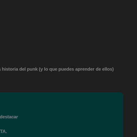
 historia del punk (y lo que puedes aprender de ellos)
destacar
TA.