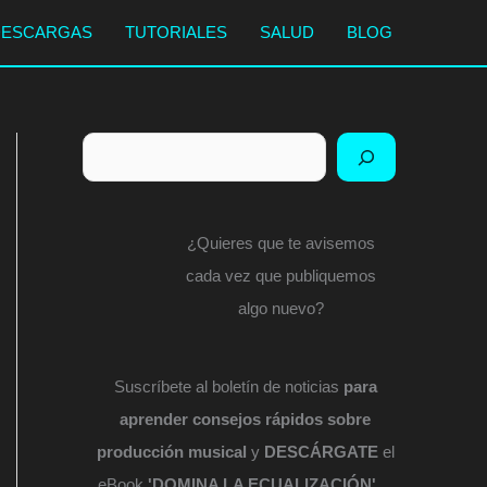
DESCARGAS
TUTORIALES
SALUD
BLOG
Buscar
¿Quieres que te avisemos
cada vez que publiquemos
algo nuevo?
Suscríbete al boletín de noticias
para
aprender consejos rápidos sobre
producción musical
y
DESCÁRGATE
el
eBook
'DOMINA LA ECUALIZACIÓN'
...