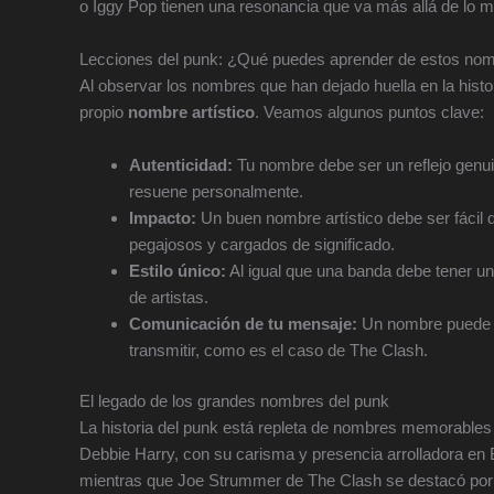
o Iggy Pop tienen una resonancia que va más allá de lo mu
Lecciones del punk: ¿Qué puedes aprender de estos nomb
Al observar los nombres que han dejado huella en la histo
propio
nombre artístico
. Veamos algunos puntos clave:
Autenticidad:
Tu nombre debe ser un reflejo genuin
resuene personalmente.
Impacto:
Un buen nombre artístico debe ser fácil
pegajosos y cargados de significado.
Estilo único:
Al igual que una banda debe tener un 
de artistas.
Comunicación de tu mensaje:
Un nombre puede s
transmitir, como es el caso de The Clash.
El legado de los grandes nombres del punk
La historia del punk está repleta de nombres memorables 
Debbie Harry, con su carisma y presencia arrolladora en B
mientras que Joe Strummer de The Clash se destacó por 