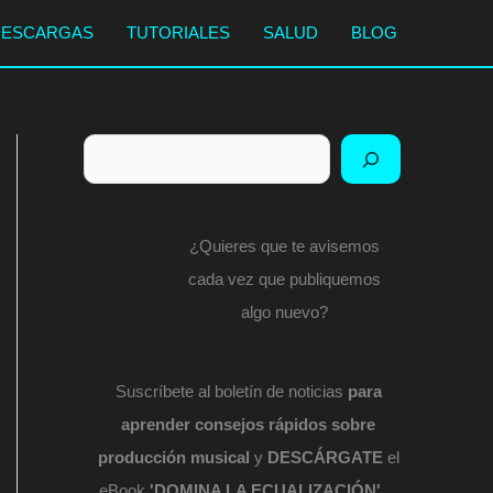
DESCARGAS
TUTORIALES
SALUD
BLOG
Buscar
¿Quieres que te avisemos
cada vez que publiquemos
algo nuevo?
Suscríbete al boletín de noticias
para
aprender consejos rápidos sobre
producción musical
y
DESCÁRGATE
el
eBook
'DOMINA LA ECUALIZACIÓN'
...