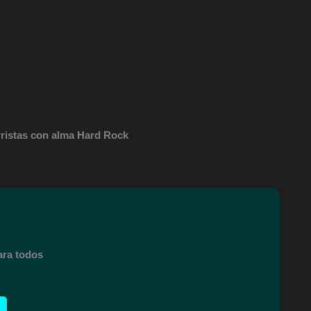
arristas con alma Hard Rock
ara todos