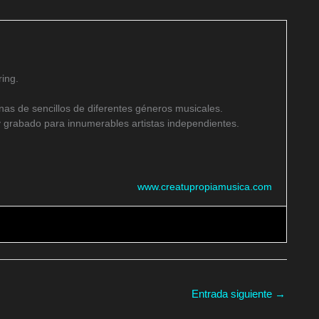
ing.
as de sencillos de diferentes géneros musicales.
 grabado para innumerables artistas independientes.
www.creatupropiamusica.com
Entrada siguiente
→