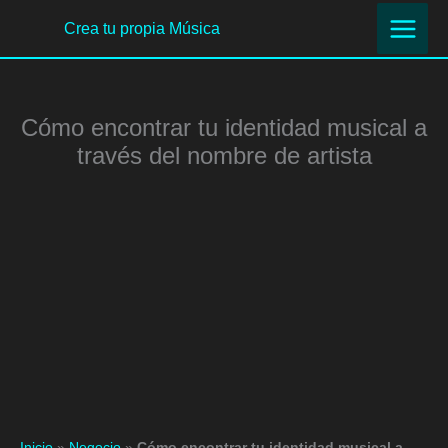
Ir
Crea tu propia Música
al
contenido
Cómo encontrar tu identidad musical a
través del nombre de artista
Inicio
»
Negocio
»
Cómo encontrar tu identidad musical a