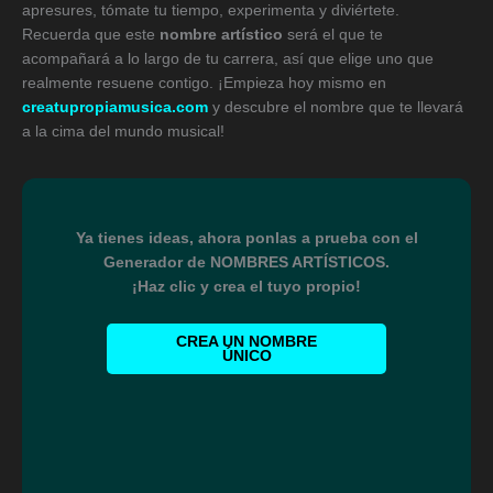
apresures, tómate tu tiempo, experimenta y diviértete.
Recuerda que este
nombre artístico
será el que te
acompañará a lo largo de tu carrera, así que elige uno que
realmente resuene contigo. ¡Empieza hoy mismo en
creatupropiamusica.com
y descubre el nombre que te llevará
a la cima del mundo musical!
Ya tienes ideas, ahora ponlas a prueba con el
Generador de NOMBRES ARTÍSTICOS.
¡Haz clic y crea el tuyo propio!
CREA UN NOMBRE
ÚNICO