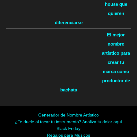
house que
quieren
diferenciarse
El mejor
nombre
artístico para
crear tu
marca como
productor de
bachata
Generador de Nombre Artístico
¿Te duele al tocar tu instrumento? Analiza tu dolor aquí
Black Friday
Regalos para Músicos