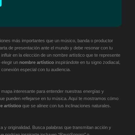
isiones más importantes que un músico, banda o productor
arta de presentación ante el mundo y debe resonar con tu
influir en la elección de un nombre artístico que te represente
 elegir un
nombre artístico
inspirándote en tu signo zodiacal,
 conexión especial con tu audiencia.
un mapa interesante para entender nuestras energías y
 que pueden reflejarse en tu música. Aquí te mostramos cómo
 artístico
que se alinee con tus inclinaciones naturales.
a y originalidad. Busca palabras que transmitan acción y
e podrían inspirarte incluyen
“RayoSonoro”
o