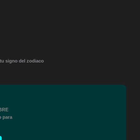
tu signo del zodiaco
MBRE
o para