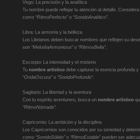
Virgo: La precisión y la analítica
Tu nombre puede reflejar tu atención al detalle. Consider
como
“RitmoPerfecto”
o
“SonidoAnalítico”
.
Libra: La armonía y la belleza
Los Librianos deben buscar nombres que reflejen su deseo 
son
“MelodíaArmoniosa”
o
“RitmosBella”
.
Escorpio: La intensidad y el misterio
Tu
nombre artístico
debe capturar la esencia profunda y
“OndaOscura”
o
“SonidoProfundo”
.
Sagitario: La libertad y la aventura
Con tu espíritu aventurero, busca un
nombre artístico
qu
“RitmoNómada”
.
Capricornio: La ambición y la disciplina
Los Capricornios son conocidos por su seriedad y determ
como
“SonidoSólido”
o
“RitmoEstable”
pueden ser adecu