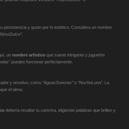
su persistencia y gusto por lo estético. Considera un nombre
RitmoDulce”
.
quí, un
nombre artístico
que suene intrigante y juguetón
elas”
pueden funcionar perfectamente.
ocador y emotivo, como
“AguasSonoras”
o
“NocheLuna”
. La
oque el alma.
ico
debería resaltar tu carisma, eligiendo palabras que brillen y