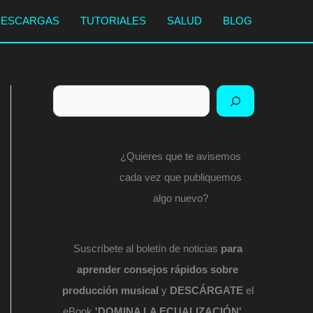
DESCARGAS
TUTORIALES
SALUD
BLOG
Buscar
¿Quieres que te avisemos
cada vez que publiquemos
algo nuevo?
Suscríbete al boletín de noticias
para
aprender consejos rápidos sobre
producción musical
y
DESCÁRGATE
el
eBook
'DOMINA LA ECUALIZACIÓN'
...