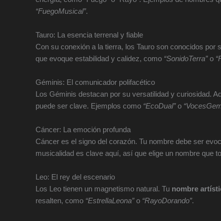
“FuegoMusical”
.
Tauro: La esencia terrenal y fiable
Con su conexión a la tierra, los Tauro son conocidos por 
que evoque estabilidad y calidez, como
“SonidoTerra”
o
“
Géminis: El comunicador polifacético
Los Géminis destacan por su versatilidad y curiosidad. A
puede ser clave. Ejemplos como
“EcoDual”
o
“VocesGem
Cáncer: La emoción profunda
Cáncer es el signo del corazón. Tu nombre debe ser ev
musicalidad es clave aquí, así que elige un nombre que t
Leo: El rey del escenario
Los Leo tienen un magnetismo natural. Tu
nombre artíst
resalten, como
“EstrellaLeona”
o
“RayoDorando”
.