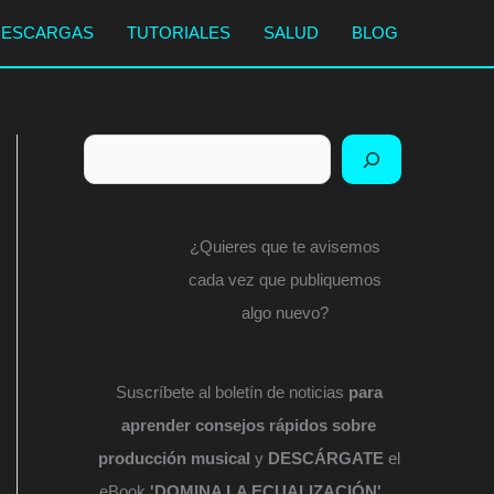
DESCARGAS
TUTORIALES
SALUD
BLOG
Buscar
¿Quieres que te avisemos
cada vez que publiquemos
algo nuevo?
Suscríbete al boletín de noticias
para
aprender consejos rápidos sobre
producción musical
y
DESCÁRGATE
el
eBook
'DOMINA LA ECUALIZACIÓN'
...