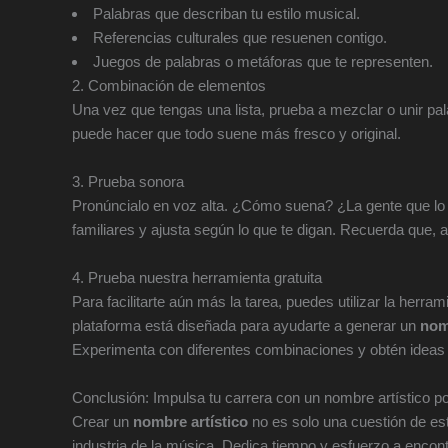
Palabras que describan tu estilo musical.
Referencias culturales que resuenen contigo.
Juegos de palabras o metáforas que te representen.
2. Combinación de elementos
Una vez que tengas una lista, prueba a mezclar o unir pal
puede hacer que todo suene más fresco y original.
3. Prueba sonora
Pronúncialo en voz alta. ¿Cómo suena? ¿La gente que lo
familiares y ajusta según lo que te digan. Recuerda que, al 
4. Prueba nuestra herramienta gratuita
Para facilitarte aún más la tarea, puedes utilizar la herram
plataforma está diseñada para ayudarte a generar un
nom
Experimenta con diferentes combinaciones y obtén ideas 
Conclusión: Impulsa tu carrera con un nombre artístico p
Crear un
nombre artístico
no es solo una cuestión de est
industria de la música. Dedica tiempo y esfuerzo a encont