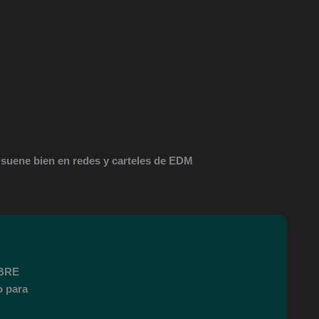
 suene bien en redes y carteles de EDM
MBRE
o para