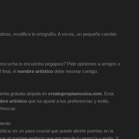
abras, modifica la ortografía. A veces, un pequeño cambio
 escucha lo encuentra pegajoso? Pide opiniones a amigos o
final, el
nombre artístico
debe resonar contigo.
ienta gratuita alojada en
creatupropiamusica.com
. Esta
bre artístico
que se ajuste a tus preferencias y estilo.
frescas.
otente
ética; es un paso crucial que puede abrirte puertas en la
rar el nombre perfecto que encapsule tu esencia y estilo. Y