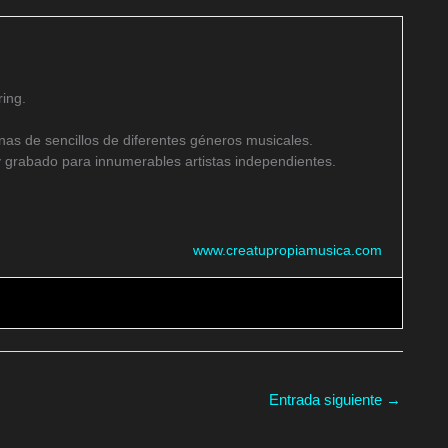
ing.
as de sencillos de diferentes géneros musicales.
 grabado para innumerables artistas independientes.
www.creatupropiamusica.com
Entrada siguiente
→