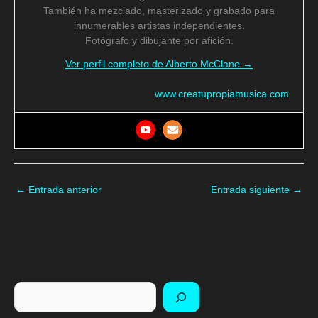
También ha mezclado, masterizado y grabado para
innumerables artistas independientes.
Fotógrafo y dibujante por afición.
Ver perfil completo de Alberto McClane →
www.creatupropiamusica.com
←
Entrada anterior
Entrada siguiente
→
Buscar