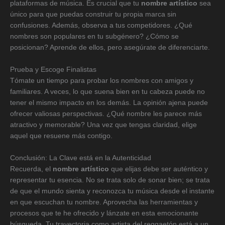
plataformas de música. Es crucial que tu
nombre artístico
sea
único para que puedas construir tu propia marca sin
confusiones. Además, observa a tus competidores. ¿Qué
nombres son populares en tu subgénero? ¿Cómo se
posicionan? Aprende de ellos, pero asegúrate de diferenciarte.
Prueba y Escoge Finalistas
Tómate un tiempo para probar los nombres con amigos y
familiares. A veces, lo que suena bien en tu cabeza puede no
tener el mismo impacto en los demás. La opinión ajena puede
ofrecer valiosas perspectivas. ¿Qué nombre les parece más
atractivo y memorable? Una vez que tengas claridad, elige
aquel que resuene más contigo.
Conclusión: La Clave está en la Autenticidad
Recuerda, el
nombre artístico
que elijas debe ser auténtico y
representar tu esencia. No se trata solo de sonar bien; se trata
de que el mundo sienta y reconozca tu música desde el instante
en que escuchan tu nombre. Aprovecha las herramientas y
procesos que te he ofrecido y lánzate en esta emocionante
búsqueda. Tu trayectoria como artista del reggaetón está a un