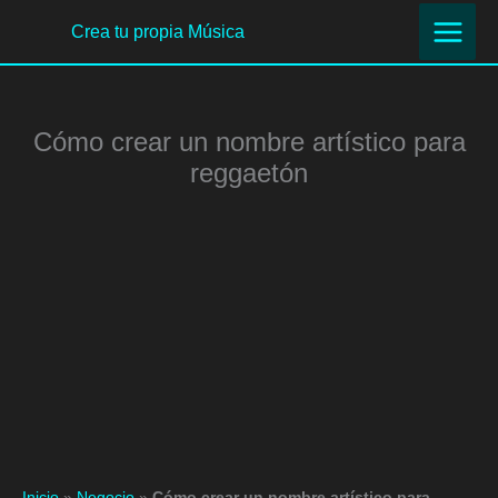
Ir
Crea tu propia Música
al
contenido
Cómo crear un nombre artístico para
reggaetón
Inicio
»
Negocio
»
Cómo crear un nombre artístico para