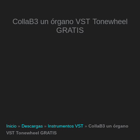
Ir
al
contenido
CollaB3 un órgano VST Tonewheel
GRATIS
Inicio
»
Descargas
»
Instrumentos VST
»
CollaB3 un órgano
VST Tonewheel GRATIS