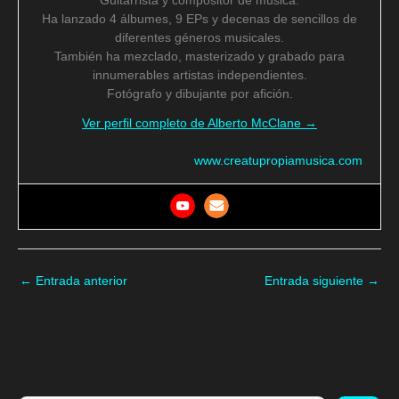
Guitarrista y compositor de música.
Ha lanzado 4 álbumes, 9 EPs y decenas de sencillos de
diferentes géneros musicales.
También ha mezclado, masterizado y grabado para
innumerables artistas independientes.
Fotógrafo y dibujante por afición.
Ver perfil completo de Alberto McClane →
www.creatupropiamusica.com
←
Entrada anterior
Entrada siguiente
→