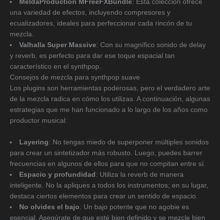
MeldaProduction MFreeFXBundle
: Esta colección ofrece
una variedad de efectos, incluyendo compresores y
ecualizadores, ideales para perfeccionar cada rincón de tu
mezcla.
Valhalla Super Massive
: Con su magnífico sonido de delay
y reverb, es perfecto para dar ese toque espacial tan
característico en el synthpop.
Consejos de mezcla para synthpop suave
Los plugins son herramientas poderosas, pero el verdadero arte
de la mezcla radica en cómo los utilizas. A continuación, algunas
estrategias que me han funcionado a lo largo de los años como
productor musical:
Layering
: No tengas miedo de superponer múltiples sonidos
para crear un sintetizador más robusto. Luego, puedes barrer
frecuencias en algunos de ellos para que no compitan entre sí.
Espacio y profundidad
: Utiliza la reverb de manera
inteligente. No la apliques a todos los instrumentos; en su lugar,
destaca ciertos elementos para crear un sentido de espacio.
No olvides el bajo
: Un bajo potente que no agobie es
esencial. Asegúrate de que esté bien definido y se mezcle bien