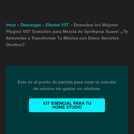
Inicio
»
Descargas
»
Efectos VST
»
Descubre los Mejores
Plugins VST Gratuitos para Mezcla de Synthpop Suave: ¿Te
Atreverías a Transformar Tu Música con Estos Secretos
Ocultos?
Este es el punto de partida para crear tu estudio
de música sin gastar un céntimo.
KIT ESENCIAL PARA TU
HOME STUDIO