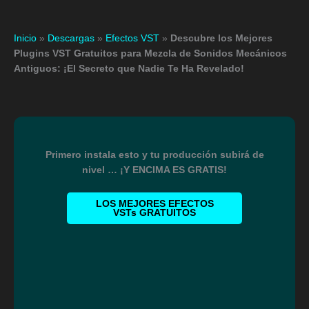
Inicio
»
Descargas
»
Efectos VST
»
Descubre los Mejores
Plugins VST Gratuitos para Mezcla de Sonidos Mecánicos
Antiguos: ¡El Secreto que Nadie Te Ha Revelado!
Primero instala esto y tu producción subirá de
nivel … ¡Y ENCIMA ES GRATIS!
LOS MEJORES EFECTOS
VSTs GRATUITOS