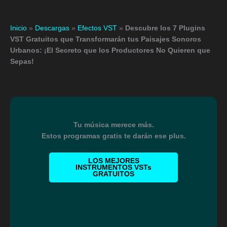
Inicio
»
Descargas
»
Efectos VST
»
Descubre los 7 Plugins
VST Gratuitos que Transformarán tus Paisajes Sonoros
Urbanos: ¡El Secreto que los Productores No Quieren que
Sepas!
Tu música merece más.
Estos programas gratis te darán ese plus.
LOS MEJORES
INSTRUMENTOS VSTs
GRATUITOS