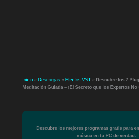
Inicio
»
Descargas
»
Efectos VST
»
Descubre los 7 Plu
Meditación Guiada – ¡El Secreto que los Expertos No
Descubre los mejores programas gratis para e
música en tu PC de verdad.