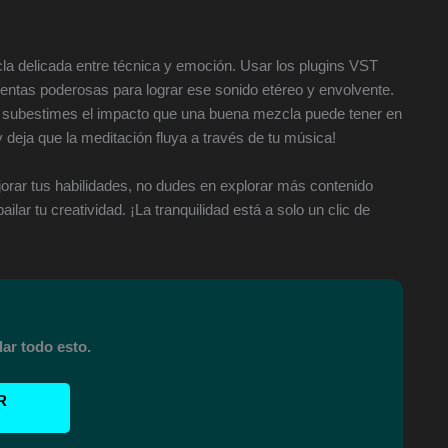
a delicada entre técnica y emoción. Usar los plugins VST
ntas poderosas para lograr ese sonido etéreo y envolvente.
o subestimes el impacto que una buena mezcla puede tener en
y deja que la meditación fluya a través de tu música!
orar tus habilidades, no dudes en explorar más contenido
ar tu creatividad. ¡La tranquilidad está a solo un clic de
lar todo esto.
R