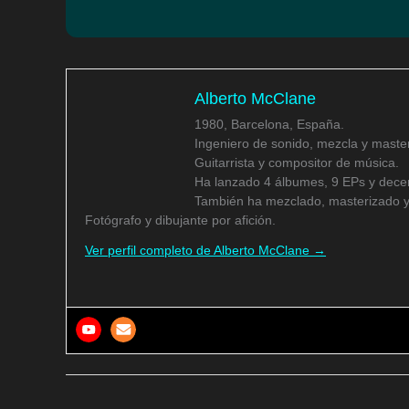
Alberto McClane
1980, Barcelona, España.
Ingeniero de sonido, mezcla y master
Guitarrista y compositor de música.
Ha lanzado 4 álbumes, 9 EPs y decen
También ha mezclado, masterizado y
Fotógrafo y dibujante por afición.
Ver perfil completo de Alberto McClane →