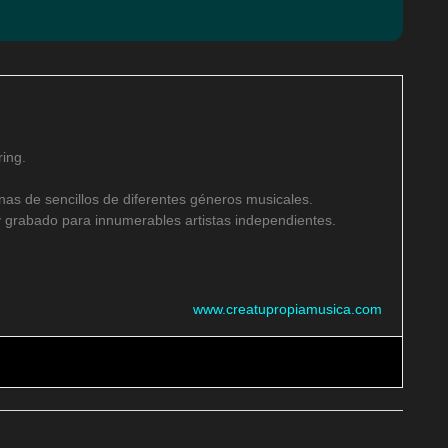
ing.
as de sencillos de diferentes géneros musicales.
 grabado para innumerables artistas independientes.
www.creatupropiamusica.com