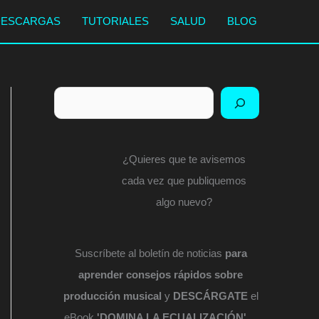
DESCARGAS
TUTORIALES
SALUD
BLOG
Buscar
¿Quieres que te avisemos
cada vez que publiquemos
algo nuevo?
Suscríbete al boletín de noticias
para
aprender consejos rápidos sobre
producción musical
y
DESCÁRGATE
el
eBook
'DOMINA LA ECUALIZACIÓN'
...