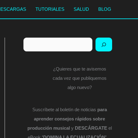
DESCARGAS
TUTORIALES
SALUD
BLOG
Buscar
¿Quieres que te avisemos
cada vez que publiquemos
algo nuevo?
Suscríbete al boletín de noticias
para
aprender consejos rápidos sobre
producción musical
y
DESCÁRGATE
el
eBook
'DOMINA LA ECUALIZACIÓN'
...