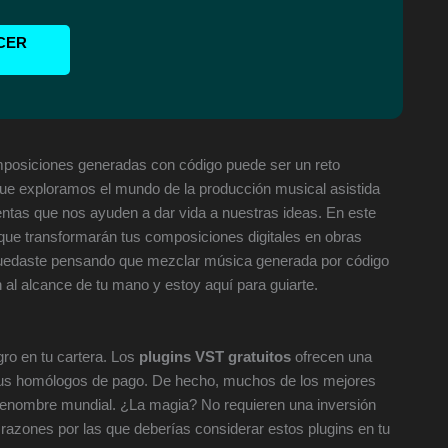
CER
mposiciones generadas con código puede ser un reto
e exploramos el mundo de la producción musical asistida
entas que nos ayuden a dar vida a nuestras ideas. En este
ue transformarán tus composiciones digitales en obras
 quedaste pensando que mezclar música generada por código
 al alcance de tu mano y estoy aquí para guiarte.
gro en tu cartera. Los
plugins VST gratuitos
ofrecen una
us homólogos de pago. De hecho, muchos de los mejores
e renombre mundial. ¿La magia? No requieren una inversión
e razones por las que deberías considerar estos plugins en tu