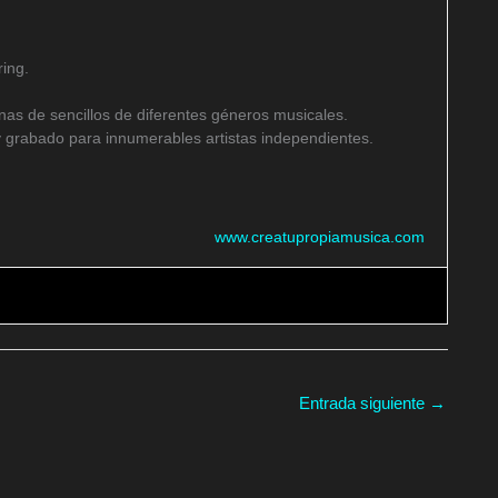
ing.
as de sencillos de diferentes géneros musicales.
 grabado para innumerables artistas independientes.
www.creatupropiamusica.com
Entrada siguiente
→