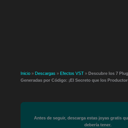
Inicio
»
Descargas
»
Efectos VST
»
Descubre los 7 Plu
Generadas por Código: ¡El Secreto que los Producto
Antes de seguir, descarga estas joyas gratis q
debería tener.