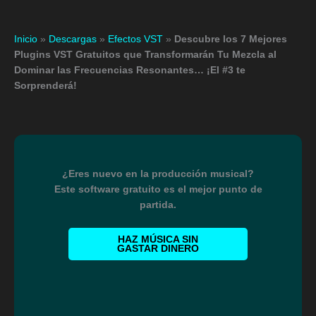
Inicio
»
Descargas
»
Efectos VST
»
Descubre los 7 Mejores
Plugins VST Gratuitos que Transformarán Tu Mezcla al
Dominar las Frecuencias Resonantes… ¡El #3 te
Sorprenderá!
¿Eres nuevo en la producción musical?
Este software gratuito es el mejor punto de
partida.
HAZ MÚSICA SIN
GASTAR DINERO