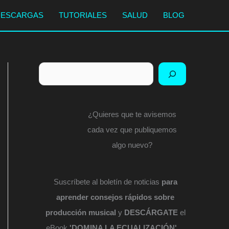
DESCARGAS
TUTORIALES
SALUD
BLOG
Buscar
¿Quieres que te avisemos
cada vez que publiquemos
algo nuevo?
Suscríbete al boletín de noticias
para
aprender consejos rápidos sobre
producción musical
y
DESCÁRGATE
el
eBook
'DOMINA LA ECUALIZACIÓN'
...