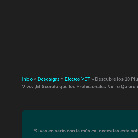
Inicio
»
Descargas
»
Efectos VST
»
Descubre los 10 Pl
Vivo: ¡El Secreto que los Profesionales No Te Quiere
Si vas en serio con la música, necesitas este soft