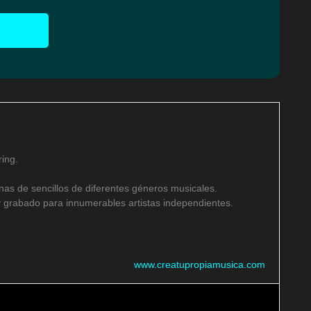
ing.
as de sencillos de diferentes géneros musicales.
 grabado para innumerables artistas independientes.
www.creatupropiamusica.com