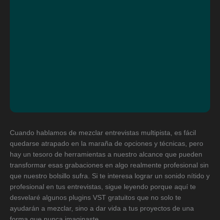
Cuando hablamos de mezclar entrevistas multipista, es fácil
quedarse atrapado en la maraña de opciones y técnicas, pero
hay un tesoro de herramientas a nuestro alcance que pueden
transformar esas grabaciones en algo realmente profesional sin
que nuestro bolsillo sufra. Si te interesa lograr un sonido nítido y
profesional en tus entrevistas, sigue leyendo porque aquí te
desvelaré algunos plugins VST gratuitos que no solo te
ayudarán a mezclar, sino a dar vida a tus proyectos de una
forma que nunca imaginaste.