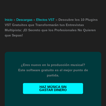
Inicio
»
Descargas
»
Efectos VST
»
Descubre los 10 Plugins
VST Gratuitos que Transformarán tus Entrevistas
Multipista: ¡El Secreto que los Profesionales No Quieren
que Sepas!
¿Eres nuevo en la producción musical?
Este software gratuito es el mejor punto de
partida.
HAZ MÚSICA SIN
GASTAR DINERO