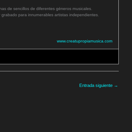
as de sencillos de diferentes géneros musicales.
 grabado para innumerables artistas independientes.
www.creatupropiamusica.com
Entrada siguiente
→