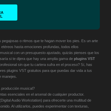
RA
AL
s pegajosas o ritmos que te hagan mover los pies. Es un arte
s etéreos hasta emociones profundas, todos ellos
musical con un presupuesto ajustado, quizás pienses que los
asaría si te dijera que hay una amplia gama de
plugins VST
rofesional sin que tu cartera sufra en el proceso? Sí, has
res plugins VST gratuitos para que puedas dar vida a tus
e manejes.
a producción musical?
tas esenciales en el arsenal de cualquier productor.
gital Audio Workstation) para ofrecerte una multitud de
onido. Al utilizarlos, puedes experimentar con texturas,