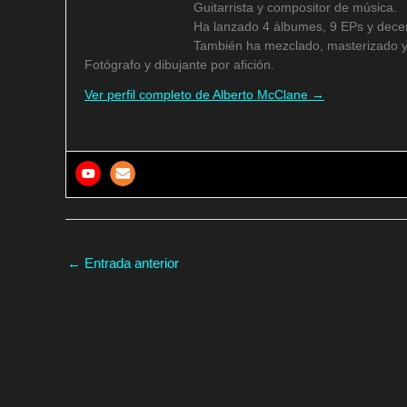
Guitarrista y compositor de música.
Ha lanzado 4 álbumes, 9 EPs y decen
También ha mezclado, masterizado y
Fotógrafo y dibujante por afición.
Ver perfil completo de Alberto McClane →
←
Entrada anterior