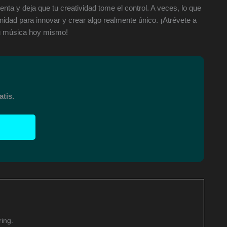
nta y deja que tu creatividad tome el control. A veces, lo que
idad para innovar y crear algo realmente único. ¡Atrévete a
 tu música hoy mismo!
tis.
ing.