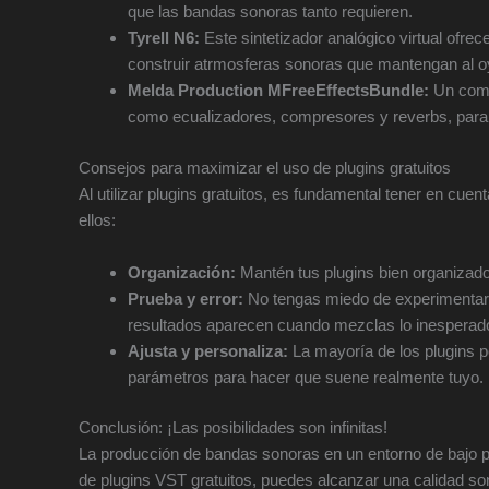
que las bandas sonoras tanto requieren.
Tyrell N6:
Este sintetizador analógico virtual ofre
construir atrmosferas sonoras que mantengan al oy
Melda Production MFreeEffectsBundle:
Un compl
como ecualizadores, compresores y reverbs, para 
Consejos para maximizar el uso de plugins gratuitos
Al utilizar plugins gratuitos, es fundamental tener en cue
ellos:
Organización:
Mantén tus plugins bien organizado
Prueba y error:
No tengas miedo de experimentar 
resultados aparecen cuando mezclas lo inesperad
Ajusta y personaliza:
La mayoría de los plugins p
parámetros para hacer que suene realmente tuyo.
Conclusión: ¡Las posibilidades son infinitas!
La producción de bandas sonoras en un entorno de bajo pr
de plugins VST gratuitos, puedes alcanzar una calidad son