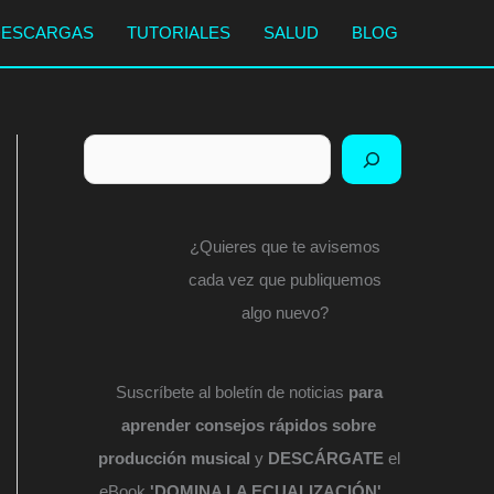
DESCARGAS
TUTORIALES
SALUD
BLOG
Buscar
¿Quieres que te avisemos
cada vez que publiquemos
algo nuevo?
Suscríbete al boletín de noticias
para
aprender consejos rápidos sobre
producción musical
y
DESCÁRGATE
el
eBook
'DOMINA LA ECUALIZACIÓN'
...