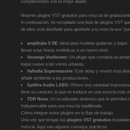
complementos son tu mejor aliado.
Mejores plugins VST gratuitos para mezcla de grabacion
A continuación, he recopilado una lista de plugins VST q
de ellos está diseñado para aportarle a tu mezcla ese “pu
amplitube 5 SE
: Ideal para modelar guitarras y bajos.
llevan a tus líneas melódicas a un nuevo nivel.
Voxengo Voxformer
: Un plugin que combina un pream
toque suave a las voces urbanas.
Valhalla Supermassive
: Este delay y reverb está di
añadir ambiente a tus producciones.
Spitfire Audio LABS
: Ofrece una variedad impresiona
tiene su carácter, lo que se traduce en una mezcla más ri
TDR Nova
: Un ecualizador dinámico que te permitirá 
Indispensable para una mezcla equilibrada.
Cómo integrar estos plugins en tu flujo de trabajo
Una vez que tengas tus
plugins VST gratuitos
instalado
mezcla. Aquí van algunos consejos prácticos: