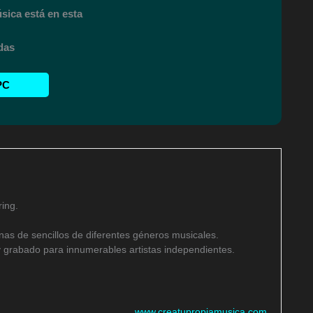
sica está en esta
rdas
PC
ing.
as de sencillos de diferentes géneros musicales.
 grabado para innumerables artistas independientes.
www.creatupropiamusica.com