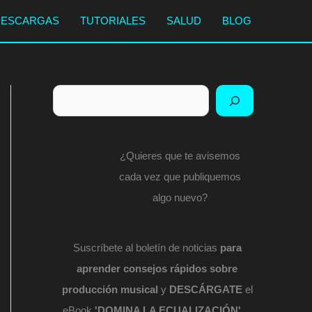
DESCARGAS
TUTORIALES
SALUD
BLOG
Buscar
¿Quieres que te avisemos
cada vez que publiquemos
algo nuevo?
Suscríbete al boletín de noticias
para
aprender consejos rápidos sobre
producción musical
y
DESCÁRGATE
el
eBook
'DOMINA LA ECUALIZACIÓN'
...