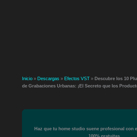
Inicio
»
Descargas
»
Efectos VST
»
Descubre los 10 Pl
de Grabaciones Urbanas: ¡El Secreto que los Produc
Haz que tu home studio suene profesional con 
100% gratuitas.