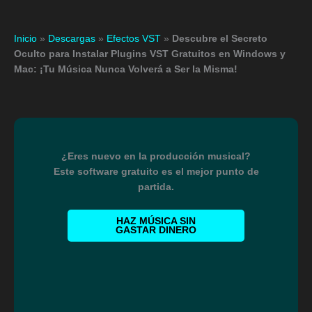
Inicio
»
Descargas
»
Efectos VST
»
Descubre el Secreto
Oculto para Instalar Plugins VST Gratuitos en Windows y
Mac: ¡Tu Música Nunca Volverá a Ser la Misma!
¿Eres nuevo en la producción musical?
Este software gratuito es el mejor punto de
partida.
HAZ MÚSICA SIN
GASTAR DINERO