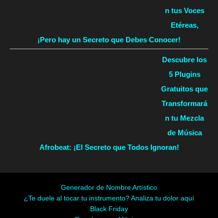
n tus Voces
Etéreas,
¡Pero hay un Secreto que Debes Conocer!
Descubre los
5 Plugins
Gratuitos que
Transformará
n tu Mezcla
de Música
Afrobeat: ¡El Secreto que Todos Ignoran!
Generador de Nombre Artístico
¿Te duele al tocar tu instrumento? Analiza tu dolor aquí
Black Friday