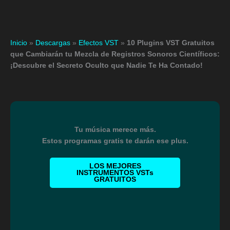
Inicio
»
Descargas
»
Efectos VST
»
10 Plugins VST Gratuitos
que Cambiarán tu Mezcla de Registros Sonoros Científicos:
¡Descubre el Secreto Oculto que Nadie Te Ha Contado!
Tu música merece más.
Estos programas gratis te darán ese plus.
LOS MEJORES
INSTRUMENTOS VSTs
GRATUITOS