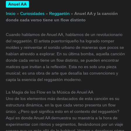
Anuel AA
Inicio
»
Curiosidades
»
Reggaetón
»
Anuel AA y la canción
donde cada verso tiene un flow distinto
Cuando hablamos de Anuel AA, hablamos de un revolucionario
del reggaetón. El artista puertorriqueño ha logrado romper
moldes y reinventar el sonido urbano de maneras que pocos se
habían atrevido a explorar. En su última bomba, aquella canción
donde cada verso tiene un flow distinto, se pueden encontrar
matices que invitan a la reflexión. Esta no es solo una pieza
musical; es una obra de arte que desafía las convenciones y
capta la esencia del reggaetón moderno.
La Magia de los Flow en la Música de Anuel AA
Uno de los elementos más destacados de esta canción es su
estructura dinámica, en la que cada verso presenta un flow
único. ¿Pero qué significa esto en el contexto del reggaetón?
Aquí es donde Anuel AA demuestra su maestría a la hora de
experimentar con ritmos y segmentos, llevándonos por un viaje
sonoro que va más allá de lo habitual. Vamos a desglosar cómo