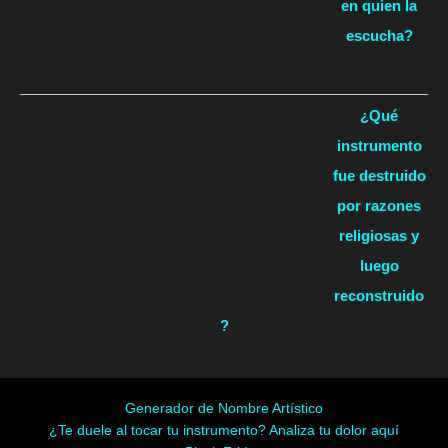
en quien la
escucha?
¿Qué
instrumento
fue destruido
por razones
religiosas y
luego
reconstruido
?
Generador de Nombre Artístico
¿Te duele al tocar tu instrumento? Analiza tu dolor aquí