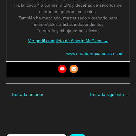
Ha lanzado 4 álbumes, 9 EPs y decenas de sencillos de
diferentes géneros musicales.
También ha mezclado, masterizado y grabado para
innumerables artistas independientes.
Fotógrafo y dibujante por afición.
Ver perfil completo de Alberto McClane →
www.creatupropiamusica.com
←
Entrada anterior
Entrada siguiente
→