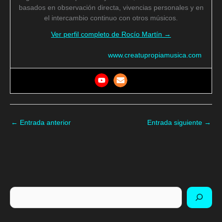
basados en observación directa, vivencias personales y en
el intercambio continuo con otros músicos.
Ver perfil completo de Rocío Martín →
www.creatupropiamusica.com
←
Entrada anterior
Entrada siguiente
→
Buscar