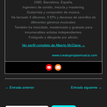
1980, Barcelona, España.
Ingeniero de sonido, mezcla y mastering.
Guitarrista y compositor de música.
Ha lanzado 4 álbumes, 9 EPs y decenas de sencillos de
diferentes géneros musicales.
También ha mezclado, masterizado y grabado para
innumerables artistas independientes.
Fotógrafo y dibujante por afición.
Ver perfil completo de Alberto McClane →
www.creatupropiamusica.com
←
Entrada anterior
Entrada siguiente
→