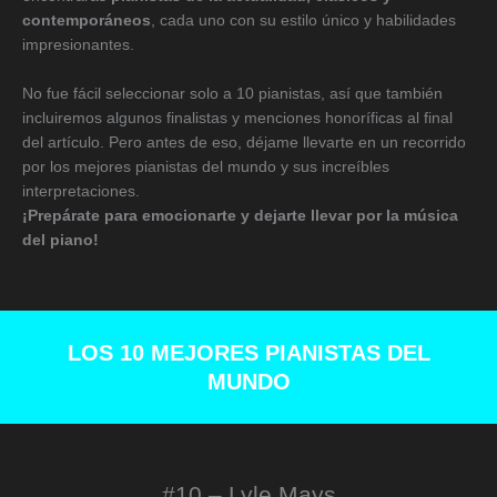
contemporáneos
, cada uno con su estilo único y habilidades
impresionantes.
No fue fácil seleccionar solo a 10 pianistas, así que también
incluiremos algunos finalistas y menciones honoríficas al final
del artículo. Pero antes de eso, déjame llevarte en un recorrido
por los mejores pianistas del mundo y sus increíbles
interpretaciones.
¡Prepárate para emocionarte y dejarte llevar por la música
del piano!
LOS 10 MEJORES PIANISTAS DEL
MUNDO
#10 – Lyle Mays