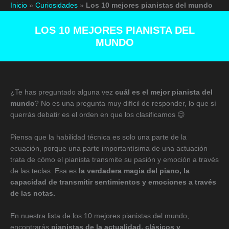
Ir
Inicio
»
Curiosidades
»
Los 10 mejores pianistas del mundo
al
contenido
LOS 10 MEJORES PIANISTA DEL
MUNDO
¿Te has preguntado alguna vez
cuál es el mejor pianista del
mundo
? No es una pregunta muy difícil de responder, lo que sí
querrás debatir es el orden en que los clasificamos 😉
Piensa que la habilidad técnica es solo una parte de la
ecuación, porque una parte importantísima de una actuación
trata de cómo el pianista transmite su pasión y emoción a través
de las teclas. Esa es
la verdadera magia del piano, la
capacidad de transmitir sentimientos y emociones a través
de las notas.
En nuestra lista de los 10 mejores pianistas del mundo,
encontrarás
pianistas de la actualidad, clásicos y