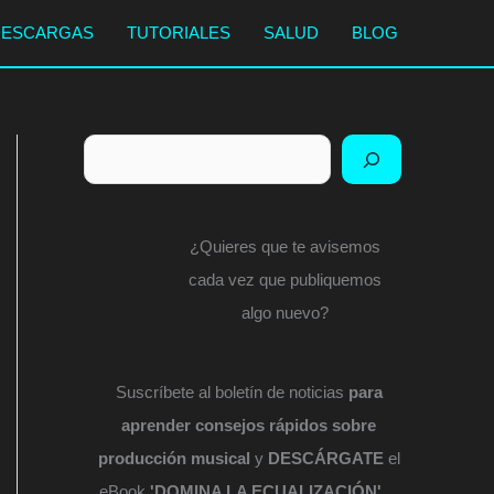
DESCARGAS
TUTORIALES
SALUD
BLOG
Buscar
¿Quieres que te avisemos
cada vez que publiquemos
algo nuevo?
Suscríbete al boletín de noticias
para
aprender consejos rápidos sobre
producción musical
y
DESCÁRGATE
el
eBook
'DOMINA LA ECUALIZACIÓN'
...