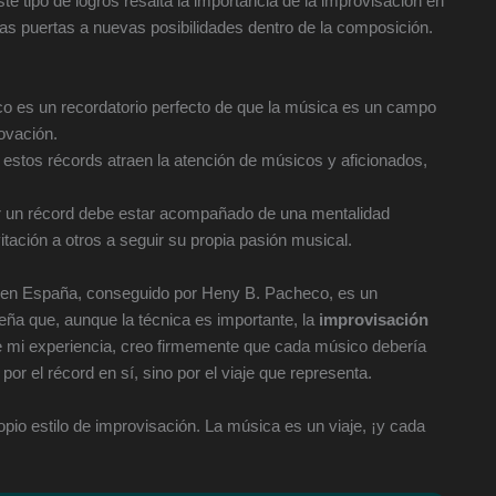
te tipo de logros resalta la importancia de la improvisación en
las puertas a nuevas posibilidades dentro de la composición.
o es un recordatorio perfecto de que la música es un campo
ovación.
estos récords atraen la atención de músicos y aficionados,
ar un récord debe estar acompañado de una mentalidad
vitación a otros a seguir su propia pasión musical.
o en España, conseguido por Heny B. Pacheco, es un
seña que, aunque la técnica es importante, la
improvisación
sde mi experiencia, creo firmemente que cada músico debería
or el récord en sí, sino por el viaje que representa.
ropio estilo de improvisación. La música es un viaje, ¡y cada