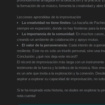
profundamente arraigada en la dedicación y la práctica. Es
la formación de un músico, fomenta la creatividad y abre 
Lecciones aprendidas de la improvisación
La creatividad no tiene límites
: La hazaña de Pachec
siempre en expansión, donde no hay fronteras para la inn
La importancia de la comunidad
: En muchos casos, 
creando un ambiente de colaboración y apoyo mutuo.
El valor de la perseverancia
: Cada intento de super
resiliente. Este no es solo un triunfo personal, sino una in
Conclusión: ¿qué nos deja este récord?
El récord de improvisación más larga con un instrument
testimonio de la fuerza y la belleza de la música. Nos en
es un arte que invita a la exploración y la conexión. De
aspirar a explorar su capacidad de improvisación, no solo p
Si te ha inspirado esta historia, no dudes en explorar tu p
nota cuenta!