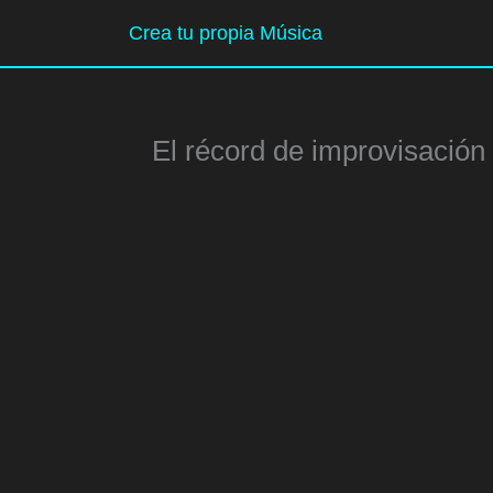
Ir
Crea tu propia Música
al
contenido
El récord de improvisación