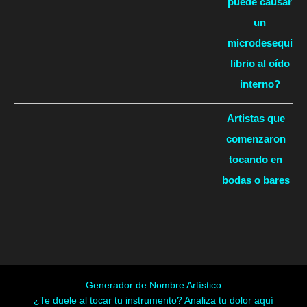
puede causar
un
microdesequi
librio al oído
interno?
Artistas que
comenzaron
tocando en
bodas o bares
Generador de Nombre Artístico
¿Te duele al tocar tu instrumento? Analiza tu dolor aquí